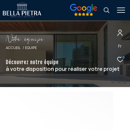
N
o
r
e
é
q
u
i
p
e
Fr
ACCUEIL
EQUIPE
0
Découvrez notre équipe
à votre disposition pour réaliser votre projet