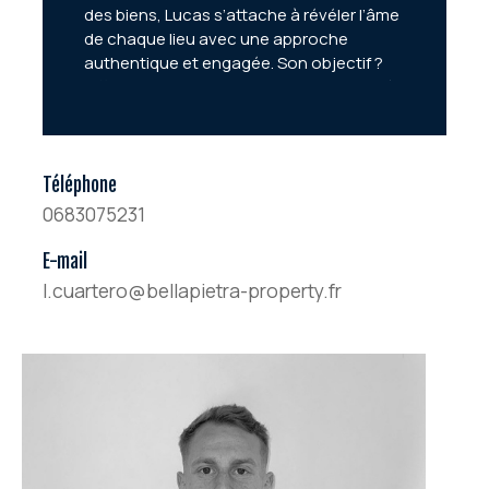
des biens, Lucas s’attache à révéler l’âme
de chaque lieu avec une approche
authentique et engagée. Son objectif ?
Offrir un accompagnement personnalisé
pour faire de chaque projet immobilier une
expérience unique. Pour lui, un bien n’est
pas qu’un simple espace, mais une
histoire à écrire et à partager.
Téléphone
0683075231
E-mail
l.cuartero@bellapietra-property.fr