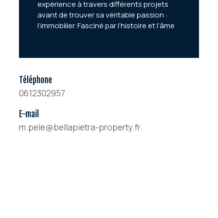
expérience à travers différents projets
avant de trouver sa véritable passion :
l’immobilier. Fasciné par l’histoire et l’âme
des lieux, il aime dénicher des biens
uniques et accompagner ses clients dans
leurs projets d’exception. Avec Matis,
chaque projet devient une expérience
sur-mesure.
Téléphone
0612302957
E-mail
m.pele@bellapietra-property.fr