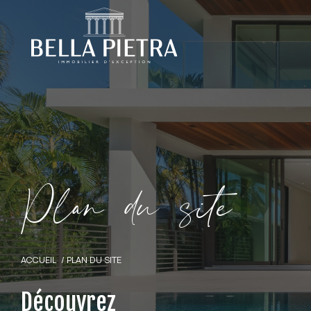
P
l
a
d
u
s
i
e
ACCUEIL
PLAN DU SITE
Découvrez