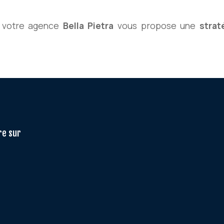
, votre agence
Bella Pietra
vous propose une
strat
re sur