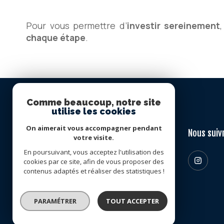
Pour vous permettre d’
investir sereinement
chaque étape
.
Comme beaucoup, notre site
utilise les cookies
On aimerait vous accompagner pendant
Bella Pietra
Nous suiv
votre visite.
En poursuivant, vous acceptez l'utilisation des
06 12 30 29 57
cookies par ce site, afin de vous proposer des
contact@bellapietra-property.fr
contenus adaptés et réaliser des statistiques !
Chemin de la petite lavogne
34380
viols-en-laval
PARAMÉTRER
TOUT ACCEPTER