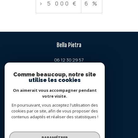
>
5 000 €
6 %
Bella Pietra
06 12 30 29 57
contact@bellapietra-property.fr
Comme beaucoup, notre site
Chemin de la petite lavogne
utilise les cookies
34380
viols-en-laval
On aimerait vous accompagner pendant
votre visite.
Nous suivre sur
En poursuivant, vous acceptez l'utilisation des
cookies par ce site, afin de vous proposer des
contenus adaptés et réaliser des statistiques !
PARAMÉTRER