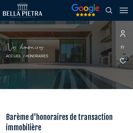
N
o
h
o
o
a
i
e
Fr
ACCUEIL
HONORAIRES
0
Barème d'honoraires de transaction
immobilière