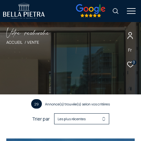
V
o
r
e
r
e
c
e
c
e
ACCUEIL
VENTE
Fr
0
29
Annonce(s) trouvée(s) selon vos critères
Trier par
Les plus récentes