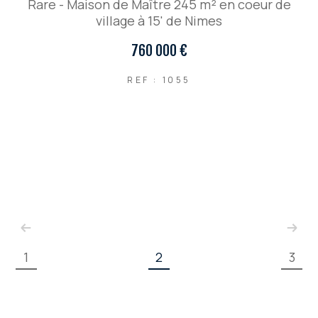
Rare - Maison de Maître 245 m² en coeur de
village à 15' de Nimes
760 000 €
REF : 1055
1
2
3