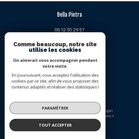
Bella Pietra
06 12 30 29 57
contact@bellapietra-property.fr
Comme beaucoup, notre site
Chemin de la petite lavogne
utilise les cookies
34380
viols-en-laval
On aimerait vous accompagner pendant
votre visite.
Nous suivre sur
En poursuivant, vous acceptez l'utilisation des
cookies par ce site, afin de vous proposer des
contenus adaptés et réaliser des statistiques !
PARAMÉTRER
© 2026 | Tous droits réservés | Traduction powered by Google |
Nos honoraires
Plan du site
Mentions légales
Admin
Nos liens
Politique RGPD
Cookies
TOUT ACCEPTER