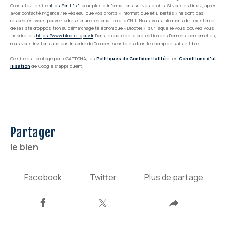
Consultez le site
https://cnil.fr/fr
pour plus d’informations sur vos droits. Si vous estimez, après
avoir contacté l'Agence / le Réseau, que vos droits « Informatique et Libertés » ne sont pas
respectés, vous pouvez adresser une réclamation à la CNIL. Nous vous informons de l’existence
de la liste d'opposition au démarchage téléphonique « Bloctel », sur laquelle vous pouvez vous
inscrire ici :
https://www.bloctel.gouv.fr
. Dans le cadre de la protection des Données personnelles,
nous vous invitons à ne pas inscrire de Données sensibles dans le champ de saisie libre.
Ce site est protégé par reCAPTCHA, les
Politiques de Confidentialité
et es
Conditions d'ut
ilisation
de Google s'appliquent.
partager
le bien
Facebook
Twitter
Plus de partage