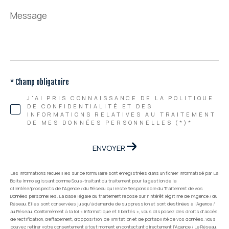
Message
*
* Champ obligatoire
J'AI PRIS CONNAISSANCE DE LA POLITIQUE
DE CONFIDENTIALITÉ ET DES
INFORMATIONS RELATIVES AU TRAITEMENT
DE MES DONNÉES PERSONNELLES (*)*
ENVOYER
Les informations recueillies sur ce formulaire sont enregistrées dans un fichier informatisé par La
Boite Immo agissant comme Sous-traitant du traitement pour la gestion de la
clientèle/prospects de l'Agence / du Réseau qui reste Responsable du Traitement de vos
Données personnelles. La base légale du traitement repose sur l'intérêt légitime de l'Agence / du
Réseau. Elles sont conservées jusqu'à demande de suppression et sont destinées à l'Agence /
au Réseau. Conformément à la loi « informatique et libertés », vous disposez des droits d’accès,
de rectification, d’effacement, d’opposition, de limitation et de portabilité de vos données. Vous
pouvez retirer votre consentement à tout moment en contactant directement l’Agence / Le Réseau.