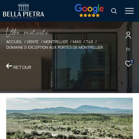
V
o
r
e
r
e
c
e
c
e
ACCUEIL
VENTE
MONTPELLIER
MAS
T40
DOMAINE D EXCEPTION AUX PORTES DE MONTPELLIER
Fr
0
RETOUR