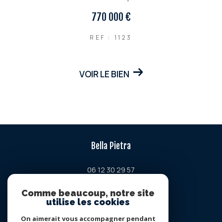
770 000 €
REF : 1123
VOIR LE BIEN
Bella Pietra
06 12 30 29 57
contact@bellapietra-property.fr
Comme beaucoup, notre site
Chemin de la petite lavogne
utilise les cookies
34380
viols-en-laval
On aimerait vous accompagner pendant