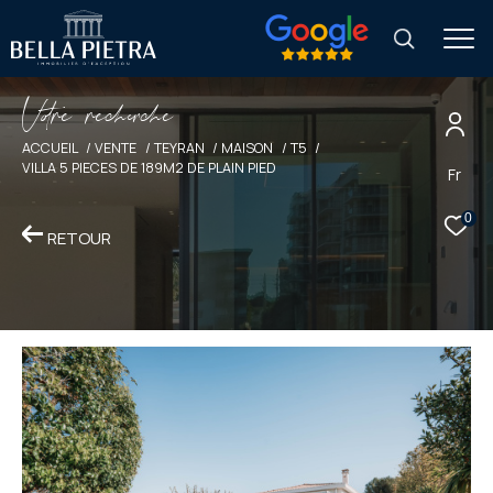
V
o
r
e
r
e
c
e
c
e
ACCUEIL
VENTE
TEYRAN
MAISON
T5
VILLA 5 PIECES DE 189M2 DE PLAIN PIED
Fr
0
RETOUR