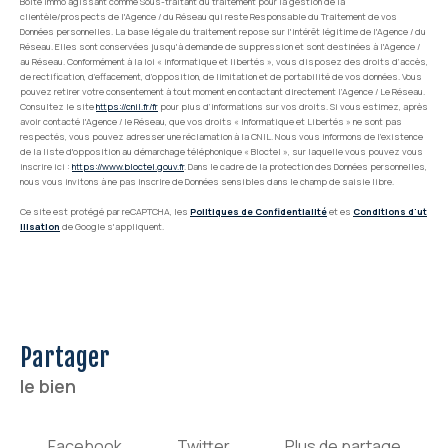
Boite Immo agissant comme Sous-traitant du traitement pour la gestion de la
clientèle/prospects de l'Agence / du Réseau qui reste Responsable du Traitement de vos
Données personnelles. La base légale du traitement repose sur l'intérêt légitime de l'Agence / du
Réseau. Elles sont conservées jusqu'à demande de suppression et sont destinées à l'Agence /
au Réseau. Conformément à la loi « informatique et libertés », vous disposez des droits d’accès,
de rectification, d’effacement, d’opposition, de limitation et de portabilité de vos données. Vous
pouvez retirer votre consentement à tout moment en contactant directement l’Agence / Le Réseau.
Consultez le site
https://cnil.fr/fr
pour plus d’informations sur vos droits. Si vous estimez, après
avoir contacté l'Agence / le Réseau, que vos droits « Informatique et Libertés » ne sont pas
respectés, vous pouvez adresser une réclamation à la CNIL. Nous vous informons de l’existence
de la liste d'opposition au démarchage téléphonique « Bloctel », sur laquelle vous pouvez vous
inscrire ici :
https://www.bloctel.gouv.fr
. Dans le cadre de la protection des Données personnelles,
nous vous invitons à ne pas inscrire de Données sensibles dans le champ de saisie libre.
Ce site est protégé par reCAPTCHA, les
Politiques de Confidentialité
et es
Conditions d'ut
ilisation
de Google s'appliquent.
partager
le bien
Facebook
Twitter
Plus de partage