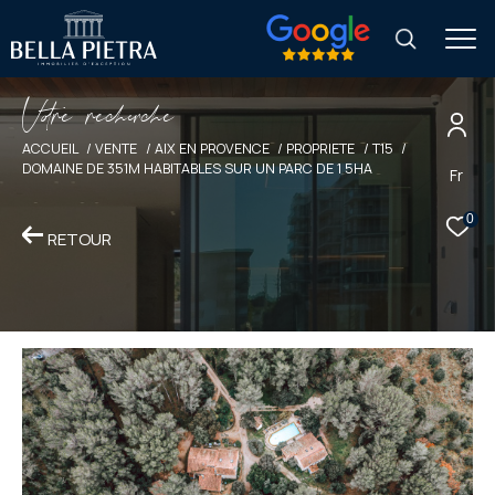
V
o
r
e
r
e
c
e
c
e
ACCUEIL
VENTE
AIX EN PROVENCE
PROPRIETE
T15
DOMAINE DE 351M HABITABLES SUR UN PARC DE 1 5HA
Fr
0
RETOUR