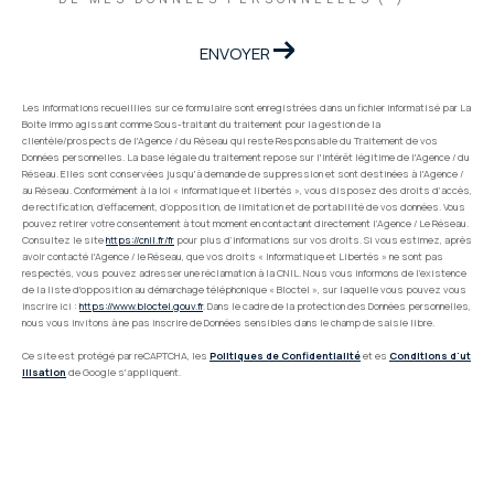
ENVOYER
Les informations recueillies sur ce formulaire sont enregistrées dans un fichier informatisé par La
Boite Immo agissant comme Sous-traitant du traitement pour la gestion de la
clientèle/prospects de l'Agence / du Réseau qui reste Responsable du Traitement de vos
Données personnelles. La base légale du traitement repose sur l'intérêt légitime de l'Agence / du
Réseau. Elles sont conservées jusqu'à demande de suppression et sont destinées à l'Agence /
au Réseau. Conformément à la loi « informatique et libertés », vous disposez des droits d’accès,
de rectification, d’effacement, d’opposition, de limitation et de portabilité de vos données. Vous
pouvez retirer votre consentement à tout moment en contactant directement l’Agence / Le Réseau.
Consultez le site
https://cnil.fr/fr
pour plus d’informations sur vos droits. Si vous estimez, après
avoir contacté l'Agence / le Réseau, que vos droits « Informatique et Libertés » ne sont pas
respectés, vous pouvez adresser une réclamation à la CNIL. Nous vous informons de l’existence
de la liste d'opposition au démarchage téléphonique « Bloctel », sur laquelle vous pouvez vous
inscrire ici :
https://www.bloctel.gouv.fr
. Dans le cadre de la protection des Données personnelles,
nous vous invitons à ne pas inscrire de Données sensibles dans le champ de saisie libre.
Ce site est protégé par reCAPTCHA, les
Politiques de Confidentialité
et es
Conditions d'ut
ilisation
de Google s'appliquent.