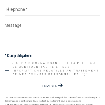
Téléphone
*
Message
*
* Champ obligatoire
J'AI PRIS CONNAISSANCE DE LA POLITIQUE
DE CONFIDENTIALITÉ ET DES
INFORMATIONS RELATIVES AU TRAITEMENT
DE MES DONNÉES PERSONNELLES (*)*
ENVOYER
Les informations recueillies sur ce formulaire sont enregistrées dans un fichier informatisé par La
Boite Immo agissant comme Sous-traitant du traitement pour la gestion de la
clientèle/prospects de l'Agence / du Réseau qui reste Responsable du Traitement de vos