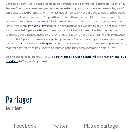
Données personnelles. La base légale du traitement repose sur l'intérêt légitime de l'Agence / du
Réseau. Elles sont conservées jusqu'à demande de suppression et sont destinées à l'Agence /
au Réseau. Conformément à la loi « informatique et libertés », vous disposez des droits d’accès,
de rectification, d’effacement, d’opposition, de limitation et de portabilité de vos données. Vous
pouvez retirer votre consentement à tout moment en contactant directement l’Agence / Le Réseau.
Consultez le site
https://cnil.fr/fr
pour plus d’informations sur vos droits. Si vous estimez, après
avoir contacté l'Agence / le Réseau, que vos droits « Informatique et Libertés » ne sont pas
respectés, vous pouvez adresser une réclamation à la CNIL. Nous vous informons de l’existence
de la liste d'opposition au démarchage téléphonique « Bloctel », sur laquelle vous pouvez vous
inscrire ici :
https://www.bloctel.gouv.fr
. Dans le cadre de la protection des Données personnelles,
nous vous invitons à ne pas inscrire de Données sensibles dans le champ de saisie libre.
Ce site est protégé par reCAPTCHA, les
Politiques de Confidentialité
et es
Conditions d'ut
ilisation
de Google s'appliquent.
partager
le bien
Facebook
Twitter
Plus de partage