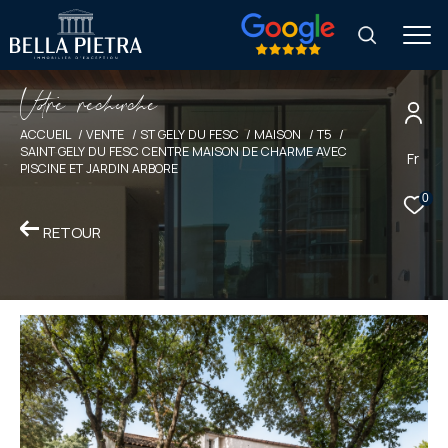
V
o
r
e
r
e
c
e
c
e
ACCUEIL
VENTE
ST GELY DU FESC
MAISON
T5
SAINT GELY DU FESC CENTRE MAISON DE CHARME AVEC
Fr
PISCINE ET JARDIN ARBORE
0
RETOUR