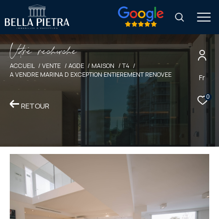
V
o
r
e
r
e
c
e
c
e
ACCUEIL
VENTE
AGDE
MAISON
T4
A VENDRE MARINA D EXCEPTION ENTIEREMENT RENOVEE
Fr
0
RETOUR