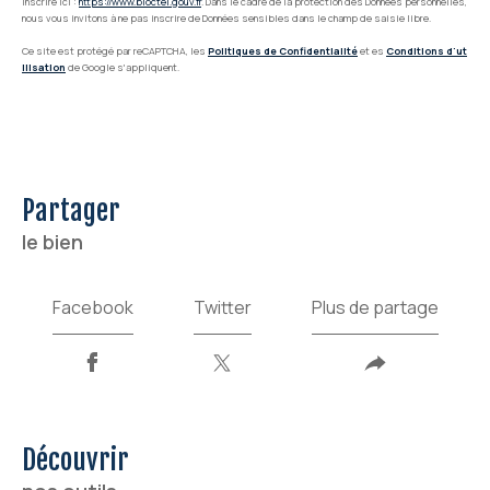
inscrire ici :
https://www.bloctel.gouv.fr
. Dans le cadre de la protection des Données personnelles,
nous vous invitons à ne pas inscrire de Données sensibles dans le champ de saisie libre.
Ce site est protégé par reCAPTCHA, les
Politiques de Confidentialité
et es
Conditions d'ut
ilisation
de Google s'appliquent.
partager
le bien
Facebook
Twitter
Plus de partage
découvrir