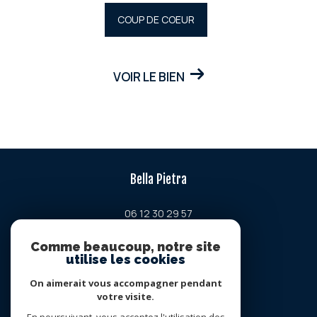
COUP DE COEUR
VOIR LE BIEN
Bella Pietra
06 12 30 29 57
contact@bellapietra-property.fr
Comme beaucoup, notre site
Chemin de la petite lavogne
utilise les cookies
34380
viols-en-laval
On aimerait vous accompagner pendant
votre visite.
Nous suivre sur