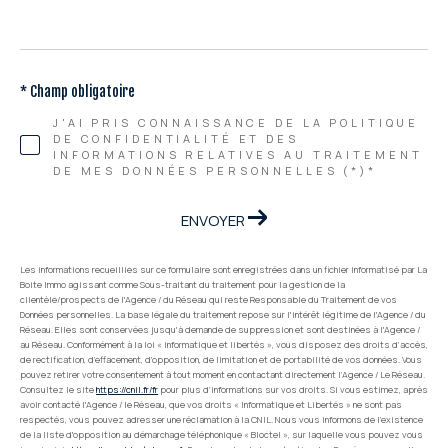
* Champ obligatoire
J'AI PRIS CONNAISSANCE DE LA POLITIQUE
DE CONFIDENTIALITÉ ET DES
INFORMATIONS RELATIVES AU TRAITEMENT
DE MES DONNÉES PERSONNELLES (*)*
ENVOYER
Les informations recueillies sur ce formulaire sont enregistrées dans un fichier informatisé par La
Boite Immo agissant comme Sous-traitant du traitement pour la gestion de la
clientèle/prospects de l'Agence / du Réseau qui reste Responsable du Traitement de vos
Données personnelles. La base légale du traitement repose sur l'intérêt légitime de l'Agence / du
Réseau. Elles sont conservées jusqu'à demande de suppression et sont destinées à l'Agence /
au Réseau. Conformément à la loi « informatique et libertés », vous disposez des droits d’accès,
de rectification, d’effacement, d’opposition, de limitation et de portabilité de vos données. Vous
pouvez retirer votre consentement à tout moment en contactant directement l’Agence / Le Réseau.
Consultez le site
https://cnil.fr/fr
pour plus d’informations sur vos droits. Si vous estimez, après
avoir contacté l'Agence / le Réseau, que vos droits « Informatique et Libertés » ne sont pas
respectés, vous pouvez adresser une réclamation à la CNIL. Nous vous informons de l’existence
de la liste d'opposition au démarchage téléphonique « Bloctel », sur laquelle vous pouvez vous